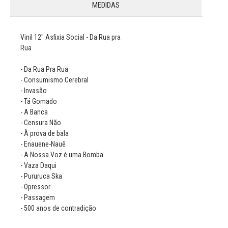
MEDIDAS
Vinil 12'' Asfixia Social - Da Rua pra
Rua
- Da Rua Pra Rua
- Consumismo Cerebral
- Invasão
- Tá Gomado
- A Banca
- Censura Não
- À prova de bala
- Enauene-Nauê
- A Nossa Voz é uma Bomba
- Vaza Daqui
- Pururuca Ska
- Opressor
- Passagem
- 500 anos de contradição